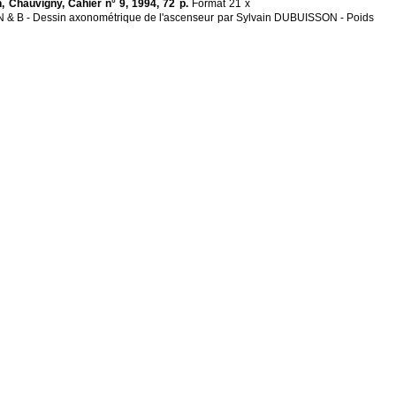
 Chauvigny, Cahier n° 9, 1994, 72 p.
Format 21 x
 N & B - Dessin axonométrique de l'ascenseur par Sylvain DUBUISSON - Poids