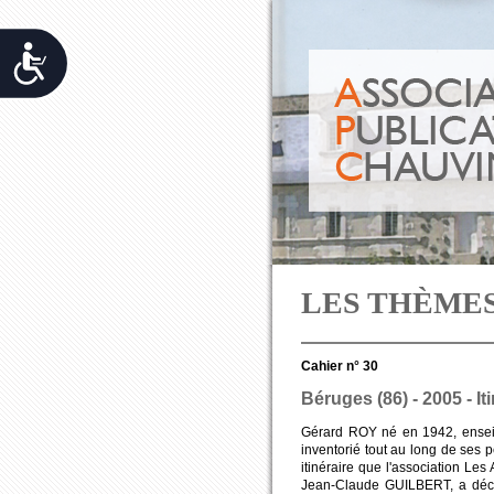
Accessibilit&eacute;
LES THÈME
Cahier n° 30
Béruges (86) - 2005 - I
Gérard ROY né en 1942, enseign
inventorié tout au long de ses pé
itinéraire que l'association Le
Jean-Claude GUILBERT, a décidé