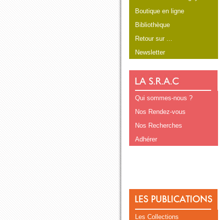
Boutique en ligne
Bibliothèque
Retour sur ...
Newsletter
Qui sommes-nous ?
Nos Rendez-vous
Nos Recherches
Adhérer
Les Collections