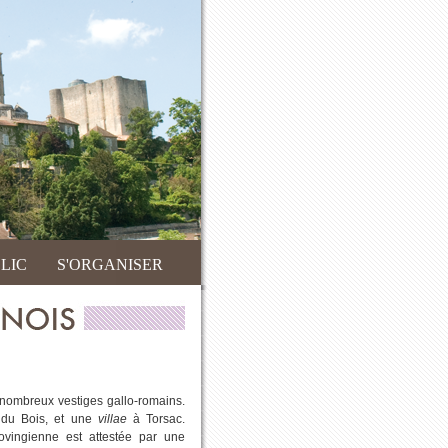
LIC
S'ORGANISER
 nombreux vestiges gallo-romains.
 du Bois, et une
villae
à Torsac.
ovingienne est attestée par une