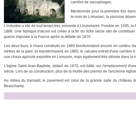
carrière de sarcophages.
Mentionnée pour la première fois dans
le nom de
Lomaisec
, la paroisse dépen
L'industrie a été de tout temps très présente à Lhommaizé. Fondée en 1595, la f
1886. Une fabrique d'alcool est créée à la fin du XIXe siècle afin de contribu
guerre imposée à la France après la défaite de 1870.
Les deux fours à chaux construits en 1860 fonctionnaient encore en continu d
mètres de la gare, ils transformaient, en 1860, le calcaire extrait d'une carrière à
une chaux agricole exportée en Limousin, mais également très utilisée dans la 
L'église Saint-Jean-Baptiste, datant de 1870, est bâtie sur l'emplacement d'u
siècle. Lors de sa construction, plus de la moitié des pierres de l'ancienne église 
Au milieu du transept, le pavement est celui de la grande salle du château de
Beauchamp.