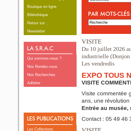
Boutique en ligne
Bibliothèque
Retour sur ...
Newsletter
VISITE
Du 10 juillet 2026 a
industrielle (Donjo
Qui sommes-nous ?
Les vendredis
Nos Rendez-vous
EXPO TOUS N
Nos Recherches
VISITE COMMENT
Adhérer
Visite commentée gr
ans, une révolution
Entrée au musée,
Contact : 05 49 46
VISITE
Les Collections