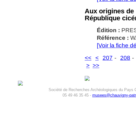
Aux origines de 
République cicér
Édition :
PRES
Référence :
W
[Voir la fiche dé
<<
<
207
-
208
>
>>
Société de Recherches Archéologiques du Pays C
05 49 46 35 45 -
musees@chauvigny-patri