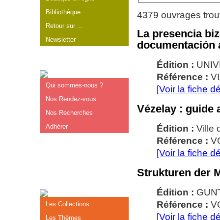
Bibliothèque
4379 ouvrages tro
Retour sur ...
La presencia biz
Newsletter
documentación 
Édition :
UNIV
Référence :
V
Qui sommes-nous ?
[Voir la fiche dé
Nos Rendez-vous
Vézelay : guide 
Nos Recherches
Adhérer
Édition :
Ville
Référence :
V
[Voir la fiche dé
Strukturen der M
Édition :
GUN
Référence :
V
Les Collections
[Voir la fiche dé
Les Thèmes