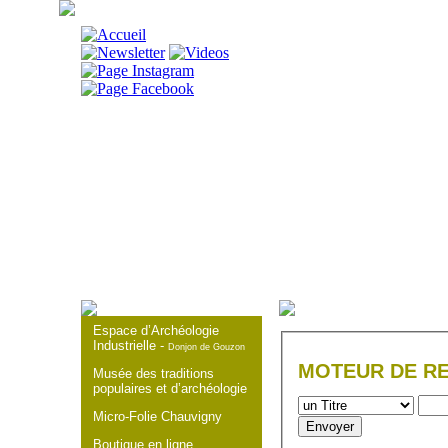
DÉCOUVRIR
V
Espace d’Archéologie
Industrielle -
Donjon de Gouzon
MOTEUR DE R
Musée des traditions
populaires et d’archéologie
Micro-Folie Chauvigny
Boutique en ligne