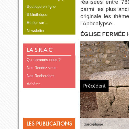
réalisées entre 7
Boutique en ligne
parmi les plus anc
Bibliothèque
originale les thèm
Retour sur ...
l’Apocalypse.
Newsletter
ÉGLISE FERMÉE 
Qui sommes-nous ?
Nos Rendez-vous
Nos Recherches
Adhérer
Précédent
Sarcophage