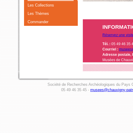
Les Collections
Les Thèmes
Commander
INFORMAT
Réservez une visi
Tél. :
05 49 46 35 
Courriel :
musees@
Adresse postale, 
Musées de Chauvi
Société de Recherches Archéologiques du Pays C
05 49 46 35 45 -
musees@chauvigny-patri